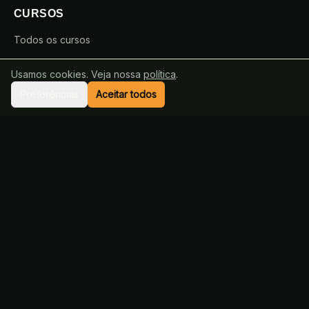
CURSOS
Todos os cursos
Curso ESA
Usamos cookies. Veja nossa
política
.
Curso EsPCEx
Preferências
Aceitar todos
EU MILITAR
Sobre
Metodologia
Professores
Contato
ATENDIMENTO
suporte@eumilitar.com