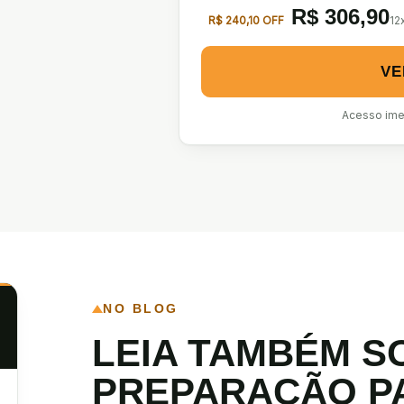
R$
306,90
R$ 240,10 OFF
12
VE
Acesso imed
NO BLOG
LEIA TAMBÉM S
PREPARAÇÃO P