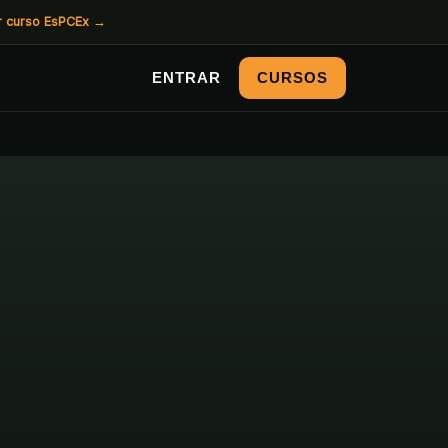
r curso EsPCEx
→
ENTRAR
CURSOS