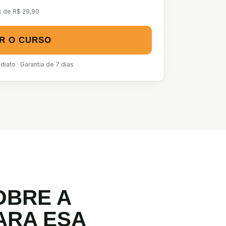
x de R$ 29,90
R O CURSO
iato · Garantia de 7 dias
OBRE A
ARA ESA