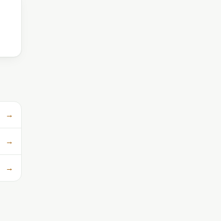
→
→
→