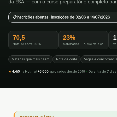
da
ESA
— com o curso preparatório completo para
📋
Inscrições abertas ·
Inscrições de 02/06 a 14/07/2026
70,5
23%
1
Nota de corte 2025
Matemática — o que mais cai
Va
Matérias que mais caem
Nota de corte
Vagas e concorrênci
★
4.4
/
5
na
Hotmart
+6.000
aprovados desde 2019
✓
Garantia de 7 dias