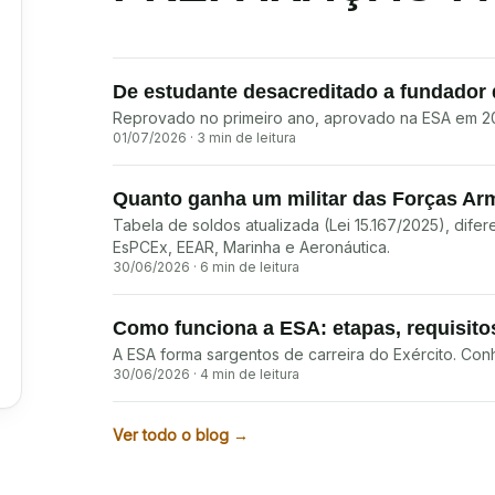
De estudante desacreditado a fundador d
Reprovado no primeiro ano, aprovado na ESA em 2012
01/07/2026
·
3
min de leitura
Quanto ganha um militar das Forças A
Tabela de soldos atualizada (Lei 15.167/2025), dife
EsPCEx, EEAR, Marinha e Aeronáutica.
30/06/2026
·
6
min de leitura
Como funciona a ESA: etapas, requisitos
A ESA forma sargentos de carreira do Exército. Co
30/06/2026
·
4
min de leitura
Ver todo o blog →