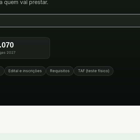
 quem vai prestar.
.070
gas 2027
a
Edital e inscrições
Requisitos
TAF (teste físico)