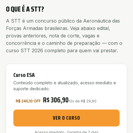
O QUE É
A
STT
?
A
STT
é um concurso público
da
Aeronáutica
das
Forças Armadas brasileiras. Veja abaixo edital,
provas anteriores, nota de corte, vagas e
concorrência e o caminho de preparação — com o
curso
STT
2026 completo para quem vai prestar.
Curso ESA
Conteúdo completo e atualizado, acesso imediato e
suporte dedicado.
R$
306,90
R$ 240,10 OFF
12x de R$ 29,90
VER O CURSO
Acesso imediato · Garantia de 7 dias