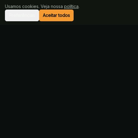
Sobre
Usamos cookies. Veja nossa
política
.
Metodologia
Preferências
Aceitar todos
Professores
Contato
ATENDIMENTO
suporte@eumilitar.com
Privacidade
Termos de uso
Cookies
Preferências de cookies
©
2026
Eu Militar
. Todos os direitos reservados.
Damasio Educacional Ltda.
· CNPJ
07.912.676/0001-09
·
Av. da
Liberdade 683, 7º andar
—
São Paulo
/
SP
Eu Militar é uma marca do grupo Damásio / Qconcursos.