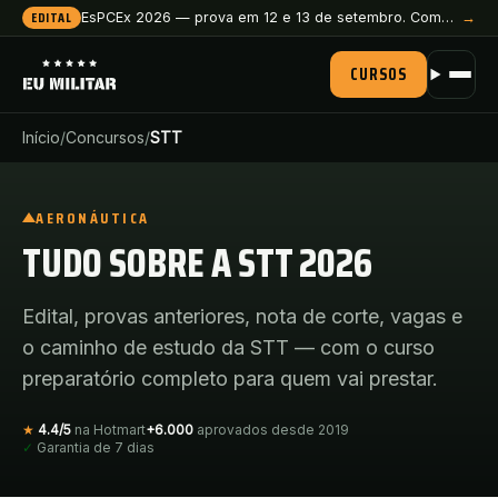
EDITAL
EsPCEx 2026 — prova em 12 e 13 de setembro. Comece a preparação agora.
→
CURSOS
Início
/
Concursos
/
STT
AERONÁUTICA
TUDO SOBRE
A
STT
2026
Edital, provas anteriores, nota de corte, vagas e
o caminho de estudo
da
STT
— com o curso
preparatório completo para quem vai prestar.
★
4.4
/
5
na
Hotmart
+6.000
aprovados desde 2019
✓
Garantia de 7 dias