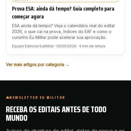
Prova ESA: ainda dá tempo? Guia completo para
começar agora
ESA ainda dá tempo? Veja o calendário real do edital
2026, o que cai na prova, índices do EAF e como o
cursinho Eu Militar pode acelerar sua aprovação.
Equipe Editorial EuMilitar
·
05/05/2026
·
4
min de leitura
Ver mais artigos por categoria →
NEWSLETTER EU MILITAR
RECEBA OS EDITAIS ANTES DE TODO
MUNDO
Avisos de abertura de edital, datas de prova e os