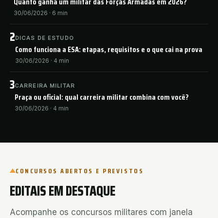
Quanto ganha um militar das Forças Armadas em 2026?
30/06/2026
·
6
min
2
DICAS DE ESTUDO
Como funciona a ESA: etapas, requisitos e o que cai na prova
30/06/2026
·
4
min
3
CARREIRA MILITAR
Praça ou oficial: qual carreira militar combina com você?
30/06/2026
·
4
min
CONCURSOS ABERTOS E PREVISTOS
EDITAIS EM DESTAQUE
Acompanhe os concursos militares com janela