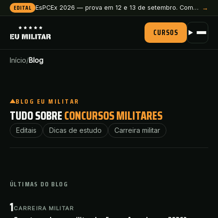
EDITAL
EsPCEx 2026 — prova em 12 e 13 de setembro. Comece a preparação agora.
→
CURSOS
Início
/
Blog
De estudante desacreditado a fundador
do EuMilitar: a história de Caio
BLOG EU MILITAR
Matulevicius
TUDO SOBRE
CONCURSOS MILITARES
Editais
Dicas de estudo
Carreira militar
Caio Matulevicius
·
01/07/2026
·
3
min de leitura
Ler matéria
→
CARREIRA MILITAR
ÚLTIMAS DO BLOG
1
CARREIRA MILITAR