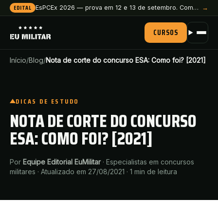
EDITAL
EsPCEx 2026 — prova em 12 e 13 de setembro. Comece a preparação agora.
→
CURSOS
Início
/
Blog
/
Nota de corte do concurso ESA: Como foi? [2021]
DICAS DE ESTUDO
NOTA DE CORTE DO CONCURSO
ESA: COMO FOI? [2021]
Por
Equipe Editorial EuMilitar
·
Especialistas em concursos
militares
·
Atualizado em 27/08/2021
·
1
min de leitura