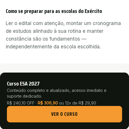
Como se preparar para as escolas do Exército
Ler o edital com atenção, montar um cronograma
de estudos alinhado à sua rotina e manter
constância são os fundamentos —
independentemente da escola escolhida.
Curso ESA 2027
Conteúdo completo e atualizado, acesso imediato e
suporte dedicado.
R$ 240,10 OFF ·
R$
306,90
ou
12x de R$ 29,90
VER O CURSO