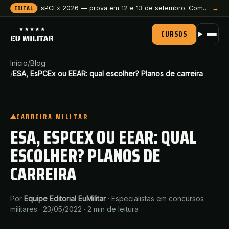
EDITAL
EsPCEx 2026 — prova em 12 e 13 de setembro. Comece a preparação agora.
→
CURSOS
Início
/
Blog
/
ESA, EsPCEx ou EEAR: qual escolher? Planos de carreira
CARREIRA MILITAR
ESA, ESPCEX OU EEAR: QUAL
ESCOLHER? PLANOS DE
CARREIRA
Por
Equipe Editorial EuMilitar
·
Especialistas em concursos
militares
·
23/05/2022
·
2
min de leitura