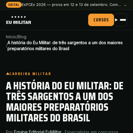
EDITAL
EsPCEx 2026 — prova em 12 e 13 de setembro. Comece a preparação agora.
→
CURSOS
Início
/
Blog
A história do Eu Militar: de três sargentos a um dos maiores
/
preparatórios militares do Brasil
CARREIRA MILITAR
A HISTÓRIA DO EU MILITAR: DE
TRÊS SARGENTOS A UM DOS
MAIORES PREPARATÓRIOS
MILITARES DO BRASIL
Por
Equipe Editorial EuMilitar
·
Especialistas em concursos