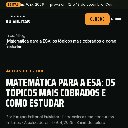
EDITAL
EsPCEx 2026 — prova em 12 e 13 de setembro. Comece a preparação agora.
→
CURSOS
Início
/
Blog
Matemática para a ESA: os tópicos mais cobrados e como
/
estudar
DICAS DE ESTUDO
MATEMÁTICA PARA A ESA: OS
TÓPICOS MAIS COBRADOS E
COMO ESTUDAR
Por
Equipe Editorial EuMilitar
·
Especialistas em concursos
militares
·
Atualizado em 17/04/2026
·
3
min de leitura