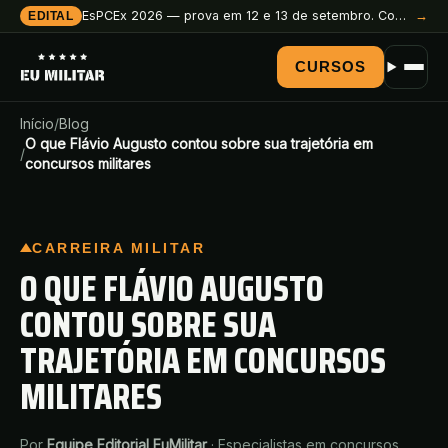
EsPCEx 2026 — prova em 12 e 13 de setembro. Comece a preparação agora.
→
EDITAL
CURSOS
Início
/
Blog
O que Flávio Augusto contou sobre sua trajetória em
/
concursos militares
CARREIRA MILITAR
O QUE FLÁVIO AUGUSTO
CONTOU SOBRE SUA
TRAJETÓRIA EM CONCURSOS
MILITARES
Por
Equipe Editorial EuMilitar
·
Especialistas em concursos