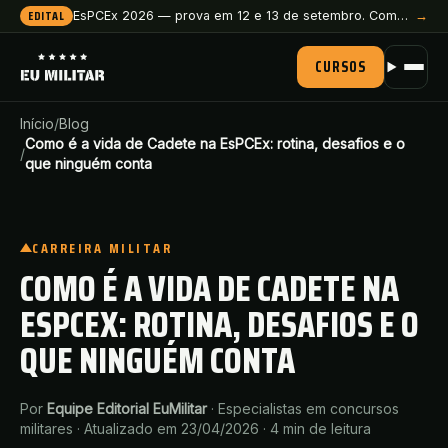
EDITAL
EsPCEx 2026 — prova em 12 e 13 de setembro. Comece a preparação agora.
→
CURSOS
Início
/
Blog
Como é a vida de Cadete na EsPCEx: rotina, desafios e o
/
que ninguém conta
CARREIRA MILITAR
COMO É A VIDA DE CADETE NA
ESPCEX: ROTINA, DESAFIOS E O
QUE NINGUÉM CONTA
Por
Equipe Editorial EuMilitar
·
Especialistas em concursos
militares
·
Atualizado em 23/04/2026
·
4
min de leitura