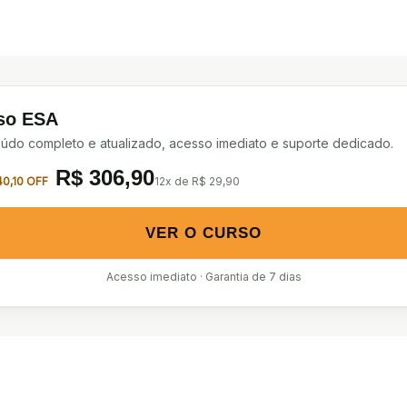
so ESA
údo completo e atualizado, acesso imediato e suporte dedicado.
R$
306,90
40,10 OFF
12x de R$ 29,90
VER O CURSO
Acesso imediato · Garantia de 7 dias