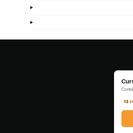
Cur
Conte
R$ 2