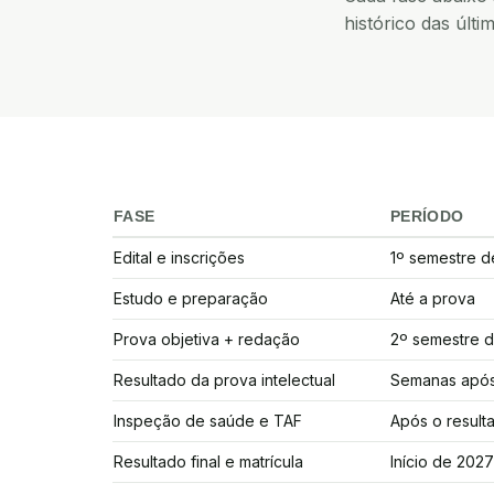
histórico das últi
FASE
PERÍODO
Cronograma do certame da ESA 2026
Edital e inscrições
1º semestre d
Estudo e preparação
Até a prova
Prova objetiva + redação
2º semestre d
Resultado da prova intelectual
Semanas após
Inspeção de saúde e TAF
Após o result
Resultado final e matrícula
Início de 2027