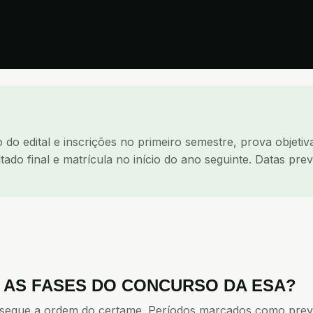
 do edital e inscrições no primeiro semestre, prova objet
ado final e matrícula no início do ano seguinte. Datas pre
O AS FASES DO CONCURSO
DA
ESA
?
 segue a ordem do certame. Períodos marcados como prev