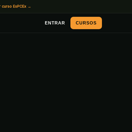
r curso EsPCEx
→
ENTRAR
CURSOS