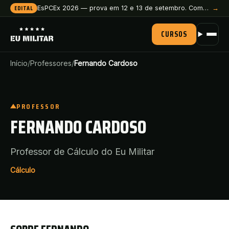
EDITAL
EsPCEx 2026 — prova em 12 e 13 de setembro. Comece a preparação agora.
→
CURSOS
Início
/
Professores
/
Fernando Cardoso
PROFESSOR
FERNANDO CARDOSO
Professor de Cálculo do Eu Militar
Cálculo