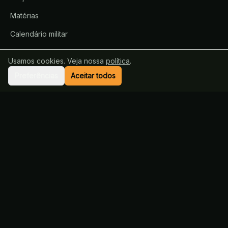
Matérias
Calendário militar
Glossário
Usamos cookies. Veja nossa
política
.
Blog
Preferências
Aceitar todos
CURSOS
Todos os cursos
Curso ESA
Curso EsPCEx
EU MILITAR
Sobre