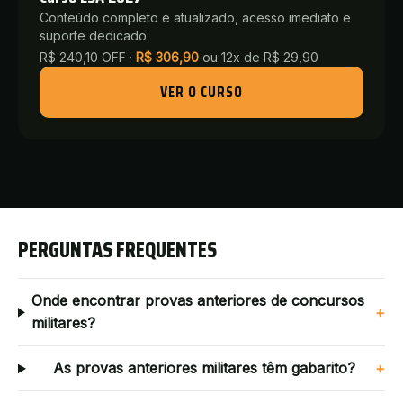
Conteúdo completo e atualizado, acesso imediato e
suporte dedicado.
R$ 240,10 OFF ·
R$
306,90
ou
12x de R$ 29,90
VER O CURSO
PERGUNTAS FREQUENTES
Onde encontrar provas anteriores de concursos
+
militares?
As provas anteriores militares têm gabarito?
+