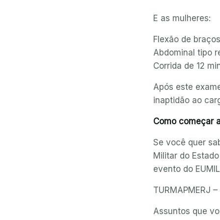
E as mulheres:
Flexão de braços
Abdominal tipo r
Corrida de 12 mi
Após este exame,
inaptidão ao car
Como começar a
Se você quer sa
Militar do Estado
evento do EUMILI
TURMAPMERJ – E
Assuntos que voc