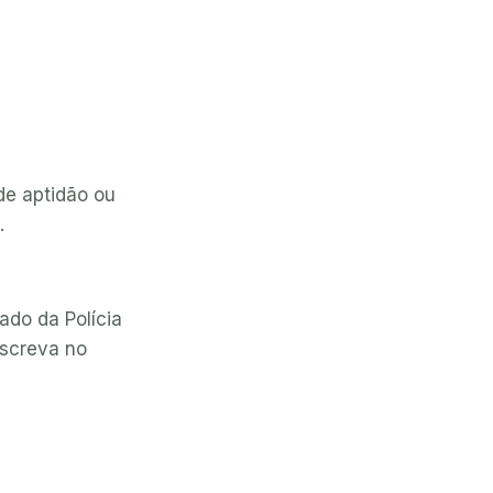
de aptidão ou
.
do da Polícia
nscreva no
.