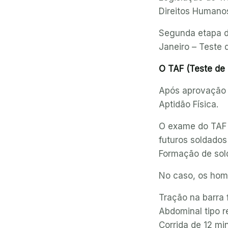
Direitos Humano
Segunda etapa do
Janeiro – Teste d
O TAF (Teste de a
Após aprovação n
Aptidão Física.
O exame do TAF é
futuros soldados
Formação de sold
No caso, os home
Tração na barra f
Abdominal tipo r
Corrida de 12 mi