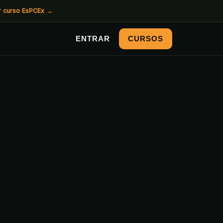
r curso EsPCEx
→
ENTRAR
CURSOS