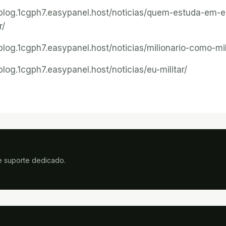
r-blog.1cgph7.easypanel.host/noticias/quem-estuda-em-e
r/
-blog.1cgph7.easypanel.host/noticias/milionario-como-mil
-blog.1cgph7.easypanel.host/noticias/eu-militar/
e suporte dedicado.