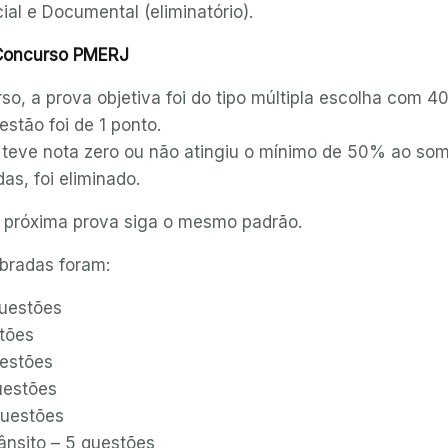
ial e Documental (eliminatório).
 Concurso PMERJ
so, a prova objetiva foi do tipo múltipla escolha com 4
estão foi de 1 ponto.
 teve nota zero ou não atingiu o mínimo de 50% ao som
as, foi eliminado.
a próxima prova siga o mesmo padrão.
obradas foram:
questões
stões
uestões
uestões
questões
ânsito – 5 questões