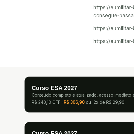
https://eumilita
consegue-passa
https://eumilitar
https://eumilitar
Curso ESA 2027
Conteúdo completo e atualizado, acesso imediato 
R$ 240,10 OFF ·
R$
306,90
ou
12x de R$ 29,90
Curso ESA 2027